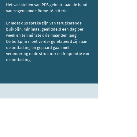
Het vaststellen van PDS gebeurt aan de hand
van zogenaamde Rome-IV-criteria.
Er moet dus sprake zijn van terugkerende
buikpijn, minimaal gemiddeld een dag per
week en ten minste drie maanden lang.
De buikpijn moet verder gerelateerd zijn aan
de ontlasting en gepaard gaan met
verandering in de structuur en frequentie van
de ontlasting.
Maag Darm Kliniek
Bijlmerdreef 1169
1103 TT Amsterdam
085 018 7411