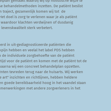
lplan gemaakt waarbij wij op holistische wijze te
se behandelmethoden inzetten. De patiënt beslist
n traject, gezamenlijk komen wij tot de
et doel is zorg te verlenen waar je als patiënt
 waardoor klachten verdwijnen of dusdanig
levenskwaliteit sterk verbetert.
seerd in uit-gediagnosticeerde patiënten die
kpijn hebben en veelal het label PDS hebben
n de individuele zorgbehoefte van de patiënt
tijd voor de patiënt en komen met de patiënt tot de
waarna wij een concreet behandelplan opzetten.
nten tevreden terug naar de huisarts. Wij werken
e art" inzichten en richtlijnen, hebben heldere
n goede bereikbaarheid hoog in het vaandel staan
menwerkingen met andere zorgverleners in het