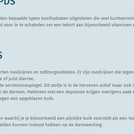
 PDS
den bepaalde typen koolhydraten uitgesloten die veel luchtvorm
ist voor in te schakelen om een tekort aan bijvoorbeeld vitamine
S
orten medicijnen en zelfzorgmiddelen.
Er zijn medicijnen die tege
 of juist diarree.
 serotoninespiegel. Dit stofje is in de hersenen actief maar ook 
n de darmen. Patiënten met een depressie krijgen overigens vaak
tegen een opgeblazen buik.
n waarbij je je bijvoorbeeld een pijnlijke buik voorstelt als een 'wa
elden kunnen invloed hebben op de darmwerking.