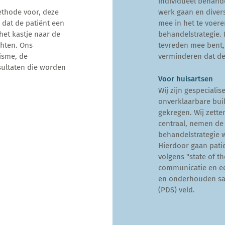
individueel behande
ethode voor, deze
werk gaan en diver
 dat de patiënt een
mee in het te voere
het kastje naar de
behandelstrategie. H
chten. Ons
tevreden mee bent,
isme, de
verminderen dat de 
esultaten die worden
Voor
huisartsen
Wij zijn gespeciali
onverklaarbare bui
gekregen. Wij zette
centraal, nemen de 
behandelstrategie 
Hierdoor gaan patië
volgens "state of th
communicatie en ee
en onderhouden sa
(PDS) veld.